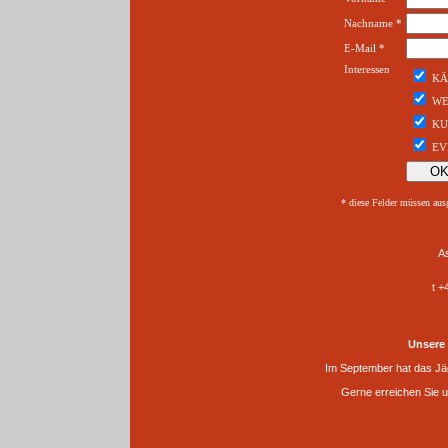
Nachname *
E-Mail *
Interessen
KÄ
WE
KU
EV
* diese Felder müssen aus
A
t +
Unsere
Im September hat das Jäg
Gerne erreichen Sie u